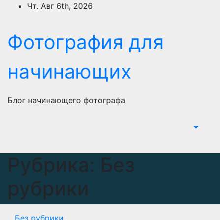
Перейти
Чт. Авг 6th, 2026
к
содержимому
Фотография для
начинающих
Блог начинающего фотографа
Рубрика:
Без
рубрики
Без рубрики