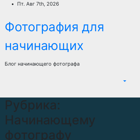
Перейти
Пт. Авг 7th, 2026
к
содержимому
Фотография для
начинающих
Блог начинающего фотографа
Рубрика:
Начинающему
фотографу