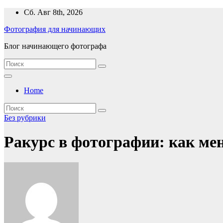
Перейти
Сб. Авг 8th, 2026
к
Фотография для начинающих
содержимому
Блог начинающего фотографа
Home
Без рубрики
Ракурс в фотографии: как ме