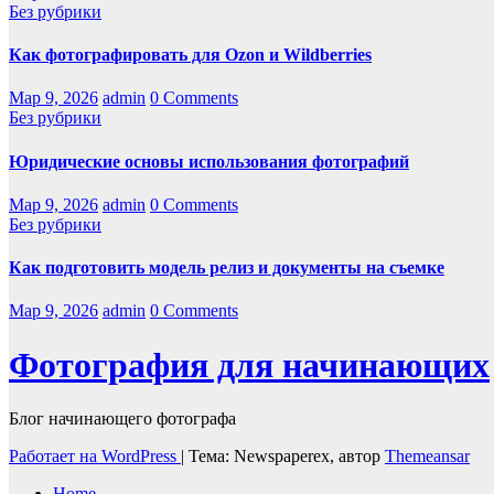
Без рубрики
Как фотографировать для Ozon и Wildberries
Мар 9, 2026
admin
0 Comments
Без рубрики
Юридические основы использования фотографий
Мар 9, 2026
admin
0 Comments
Без рубрики
Как подготовить модель релиз и документы на съемке
Мар 9, 2026
admin
0 Comments
Фотография для начинающих
Блог начинающего фотографа
Работает на WordPress
|
Тема: Newspaperex, автор
Themeansar
Home