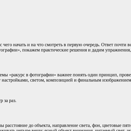
с чего начать и на что смотреть в первую очередь. Ответ почти 
фотографии», покажем практические решения и дадим упражнения
 темы «ракурс в фотографии» важнее понять один принцип, провер
у настройками, светом, композицией и финальным изображением
 за раз.
 расстояние до объекта, направление света, фон, цветовые пятн
живать четыре вещи: ясный объект внимания, читаемый свет, а