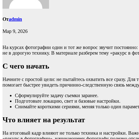
От
admin
Мар 9, 2026
На курсах фотографии один и тот же вопрос звучит постоянно: 
не в дорогую технику. В материале разберем тему «ракурс в 
С чего начать
Начните с простой цели: не пытайтесь охватить все сразу. Для
помогает быстрее увидеть причинно-следственную связь межд
Сформулируйте задачу съемки заранее.
Подготовьте локацию, свет и базовые настройки.
Снимайте короткими сериями, меняя только один параметр
Что влияет на результат
На итоговый кадр влияют не только техника и настройки. Важны
«ракурс в фотографии», начинающему фотографу полезно отсле