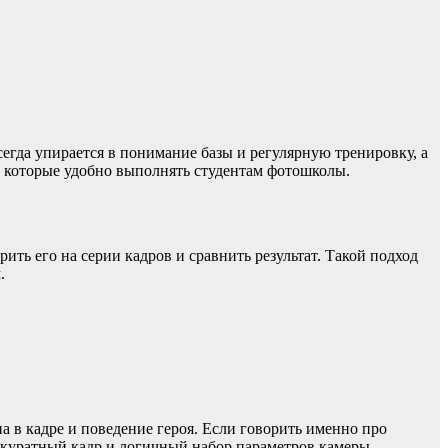
всегда упирается в понимание базы и регулярную тренировку, а
, которые удобно выполнять студентам фотошколы.
ить его на серии кадров и сравнить результат. Такой подход
.
а в кадре и поведение героя. Если говорить именно про
ккуратный кадр и логичный набор параметров камеры.