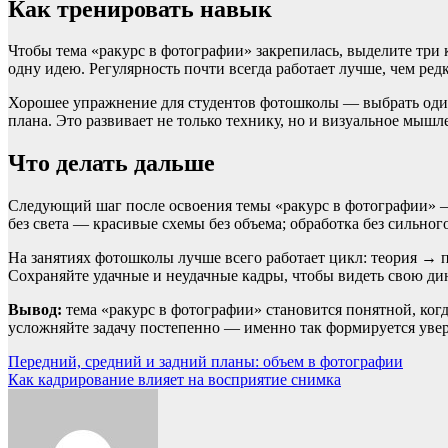
Как тренировать навык
Чтобы тема «ракурс в фотографии» закрепилась, выделите три 
одну идею. Регулярность почти всегда работает лучше, чем ре
Хорошее упражнение для студентов фотошколы — выбрать один 
плана. Это развивает не только технику, но и визуальное мышл
Что делать дальше
Следующий шаг после освоения темы «ракурс в фотографии» — 
без света — красивые схемы без объема; обработка без сильно
На занятиях фотошколы лучше всего работает цикл: теория → п
Сохраняйте удачные и неудачные кадры, чтобы видеть свою дин
Вывод:
тема «ракурс в фотографии» становится понятной, когд
усложняйте задачу постепенно — именно так формируется ув
Навигация
Передний, средний и задний планы: объем в фотографии
Как кадрирование влияет на восприятие снимка
по
записям