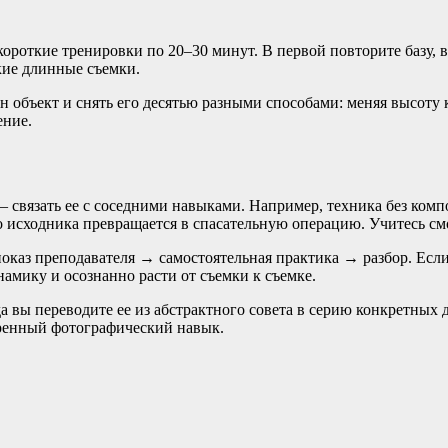
короткие тренировки по 20–30 минут. В первой повторите базу, 
дкие длинные съемки.
объект и снять его десятью разными способами: меняя высоту к
ение.
связать ее с соседними навыками. Например, техника без комп
го исходника превращается в спасательную операцию. Учитесь см
оказ преподавателя → самостоятельная практика → разбор. Если 
амику и осознанно расти от съемки к съемке.
а вы переводите ее из абстрактного совета в серию конкретных 
еренный фотографический навык.