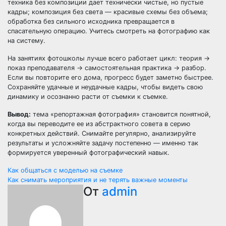
техника без композиции дает технически чистые, но пустые
кадры; композиция без света — красивые схемы без объема;
обработка без сильного исходника превращается в
спасательную операцию. Учитесь смотреть на фотографию как
на систему.
На занятиях фотошколы лучше всего работает цикл: теория →
показ преподавателя → самостоятельная практика → разбор.
Если вы повторите его дома, прогресс будет заметно быстрее.
Сохраняйте удачные и неудачные кадры, чтобы видеть свою
динамику и осознанно расти от съемки к съемке.
Вывод:
тема «репортажная фотография» становится понятной,
когда вы переводите ее из абстрактного совета в серию
конкретных действий. Снимайте регулярно, анализируйте
результаты и усложняйте задачу постепенно — именно так
формируется уверенный фотографический навык.
Навигация
Как общаться с моделью на съемке
Как снимать мероприятия и не терять важные моменты
по
От
admin
записям