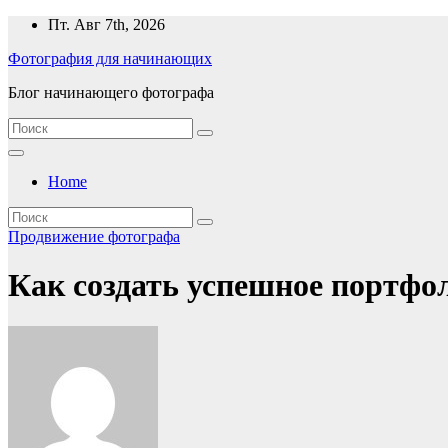
Перейти
Пт. Авг 7th, 2026
к
Фотография для начинающих
содержимому
Блог начинающего фотографа
Home
Продвижение фотографа
Как создать успешное портфо