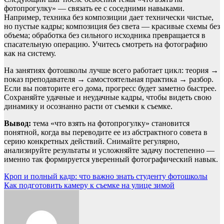
фотопрогулку» — связать ее с соседними навыками.
Например, техника без композиции дает технически чистые,
но пустые кадры; композиция без света — красивые схемы без
объема; обработка без сильного исходника превращается в
спасательную операцию. Учитесь смотреть на фотографию
как на систему.
На занятиях фотошколы лучше всего работает цикл: теория →
показ преподавателя → самостоятельная практика → разбор.
Если вы повторите его дома, прогресс будет заметно быстрее.
Сохраняйте удачные и неудачные кадры, чтобы видеть свою
динамику и осознанно расти от съемки к съемке.
Вывод:
тема «что взять на фотопрогулку» становится
понятной, когда вы переводите ее из абстрактного совета в
серию конкретных действий. Снимайте регулярно,
анализируйте результаты и усложняйте задачу постепенно —
именно так формируется уверенный фотографический навык.
Навигация
Кроп и полный кадр: что важно знать студенту фотошколы
Как подготовить камеру к съемке на улице зимой
по
записям