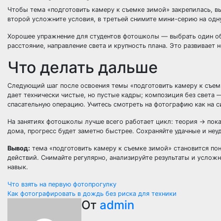
Чтобы тема «подготовить камеру к съемке зимой» закрепилась, вы
второй усложните условия, в третьей снимите мини-серию на одну
Хорошее упражнение для студентов фотошколы — выбрать один об
расстояние, направление света и крупность плана. Это развивает 
Что делать дальше
Следующий шаг после освоения темы «подготовить камеру к съемк
дает технически чистые, но пустые кадры; композиция без света 
спасательную операцию. Учитесь смотреть на фотографию как на с
На занятиях фотошколы лучше всего работает цикл: теория → пок
дома, прогресс будет заметно быстрее. Сохраняйте удачные и неу
Вывод:
тема «подготовить камеру к съемке зимой» становится пон
действий. Снимайте регулярно, анализируйте результаты и услож
навык.
Навигация
Что взять на первую фотопрогулку
Как фотографировать в дождь без риска для техники
по
От
admin