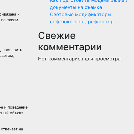
Как подготовить модель релиз и
документы на съемке
Световые модификаторы:
ривязана к
, покажем
софтбокс, зонт, рефлектор
Свежие
комментарии
, проверить
светом,
Нет комментариев для просмотра.
ре и поведение
ясный объект
 отвечает на