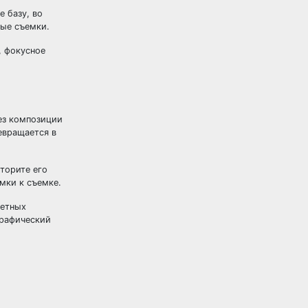
 базу, во
ные съемки.
, фокусное
ез композиции
евращается в
торите его
мки к съемке.
ретных
графический