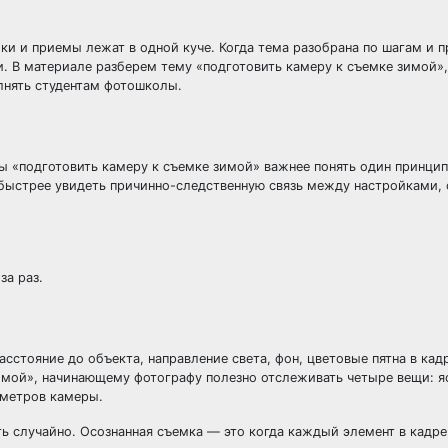
ки и приемы лежат в одной куче. Когда тема разобрана по шагам и п
и. В материале разберем тему «подготовить камеру к съемке зимой»
лнять студентам фотошколы.
мы «подготовить камеру к съемке зимой» важнее понять один принцип
т быстрее увидеть причинно-следственную связь между настройками, 
за раз.
сстояние до объекта, направление света, фон, цветовые пятна в кад
зимой», начинающему фотографу полезно отслеживать четыре вещи: 
аметров камеры.
ь случайно. Осознанная съемка — это когда каждый элемент в кадре