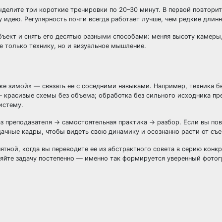
делите три короткие тренировки по 20–30 минут. В первой повторите
 идею. Регулярность почти всегда работает лучше, чем редкие длин
ъект и снять его десятью разными способами: меняя высоту камеры
не только технику, но и визуальное мышление.
е зимой» — связать ее с соседними навыками. Например, техника б
— красивые схемы без объема; обработка без сильного исходника пр
истему.
аз преподавателя → самостоятельная практика → разбор. Если вы пов
дачные кадры, чтобы видеть свою динамику и осознанно расти от съе
ятной, когда вы переводите ее из абстрактного совета в серию конк
няйте задачу постепенно — именно так формируется уверенный фото