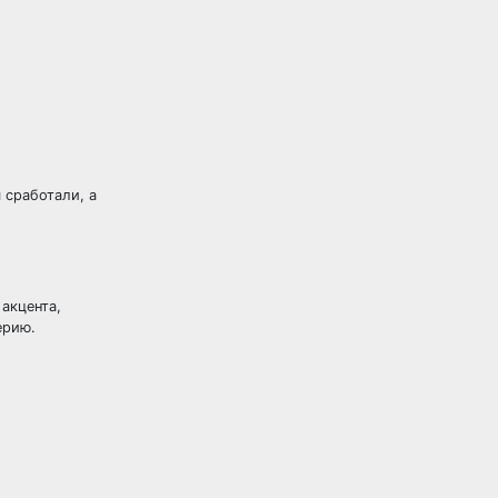
 сработали, а
акцента,
ерию.