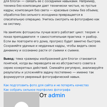
для блога» — связать ее с соседними навыками. Например,
техника без композиции дает технически чистые, но пустые
кадры; композиция без света — красивые схемы без объема;
обработка без сильного исходника превращается в
спасательную операцию. Учитесь смотреть на фотографию как
на систему.
На занятиях фотошколы лучше всего работает цикл: теория →
показ преподавателя → самостоятельная практика → разбор.
Если вы повторите его дома, прогресс будет заметно быстрее.
Сохраняйте удачные и неудачные кадры, чтобы видеть свою
динамику и осознанно расти от съемки к съемке.
Вывод:
тема «размеры изображений для блога» становится
понятной, когда вы переводите ее из абстрактного совета в
серию конкретных действий. Снимайте регулярно, анализируйте
результаты и усложняйте задачу постепенно — именно так
формируется уверенный фотографический навык.
Навигация
Как подготовить фото для сайта и не потерять качество
Как собрать сильное портфолио фотографа
по
От
admin
записям